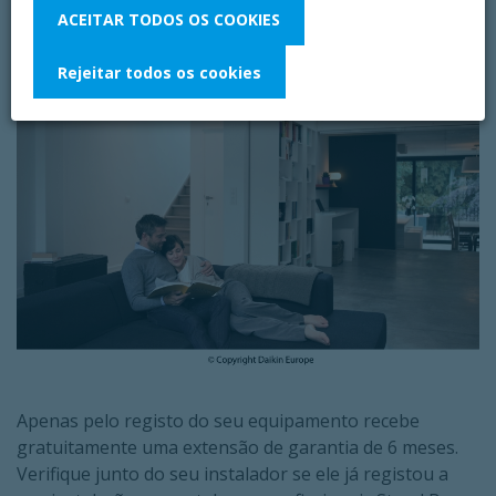
Seja bem-vindo!
ACEITAR TODOS OS COOKIES
Rejeitar todos os cookies
Apenas pelo registo do seu equipamento recebe
gratuitamente uma extensão de garantia de 6 meses.
Verifique junto do seu instalador se ele já registou a